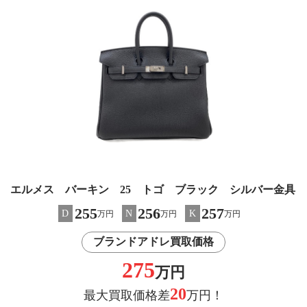
エルメス バーキン 25 トゴ ブラック シルバー金具
255
256
257
D
N
K
万円
万円
万円
ブランドアドレ買取価格
275
万円
20
最大買取価格差
万円！