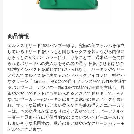
商品情報
エルメスボリード1923バンブー緑は、究極の美フォルムを確立
しているボリードをいつもと同じルックスを装いながら内側に
ちらりとのぞくバイカラーに仕上げることで、通常単一色で作
られるボリードへの先入観をその名の通り-反転-させるほどの
鮮烈なインパクトを感じずにはいられなく、バーキンやケリー
と並んでエルメスを代表するハンドバッグアイコンに、鮮やか
なグリーン「Bambou」その名の通りフランス語でも竹を意味す
るバンブーは、アジアの一部の国や地域では開運を意味し、昇
進やお祝いのギフトにも用いられるとされておりまして、そん
なバンブーカラーのバーキンはまさに縁起の良いバッグと言わ
れ、マットな質感とほどよい柔らかさを兼ね備えたエバーカラ
ーは、キズや汚れが気になりにくい素材でして、パーソナルオ
ーダーと見まがうほど個性的なのについついヘビーユースして
しまいそうな汎用性の、縁起の良い鮮やかなグリーンカラーモ
デルでございます。