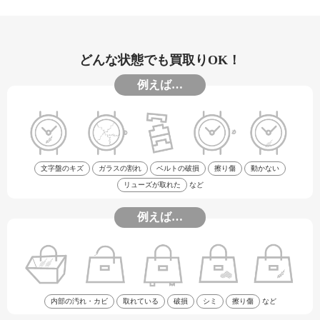
どんな状態でも買取りOK！
例えば…
文字盤のキズ
ガラスの割れ
ベルトの破損
擦り傷
動かない
リューズが取れた
など
例えば…
内部の汚れ・カビ
取れている
破損
シミ
擦り傷
など