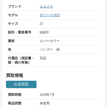
ブランド
エルメス
モデル
ボリード1923
サイズ
25
刻印・製造番号
K刻印
素材
エバーカラー
色
バンブー 緑
付属品（保証書・
完品
箱・袋の有無）
買取情報
出張買取
買取時期
2026年7月
商品状態
未使用