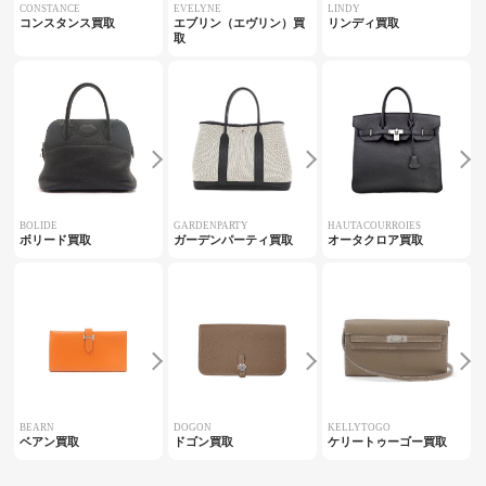
CONSTANCE
EVELYNE
LINDY
コンスタンス買取
エブリン（エヴリン）買
リンディ買取
取
BOLIDE
GARDENPARTY
HAUTACOURROIES
ボリード買取
ガーデンパーティ買取
オータクロア買取
BEARN
DOGON
KELLYTOGO
ベアン買取
ドゴン買取
ケリートゥーゴー買取