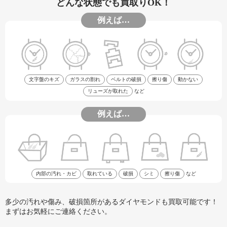
どんな状態でも買取りOK！
例えば…
文字盤のキズ
ガラスの割れ
ベルトの破損
擦り傷
動かない
リューズが取れた
など
例えば…
内部の汚れ・カビ
取れている
破損
シミ
擦り傷
など
多少の汚れや傷み、破損箇所があるダイヤモンドも買取可能です！
まずはお気軽にご連絡ください。