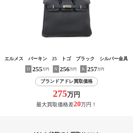
エルメス バーキン 25 トゴ ブラック シルバー金具
255
256
257
D
N
K
万円
万円
万円
ブランドアドレ買取価格
275
万円
20
最大買取価格差
万円！