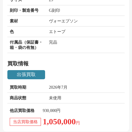
刻印・製造番号
G刻印
素材
ヴォーエプソン
色
エトープ
付属品（保証書・
完品
箱・袋の有無）
買取情報
出張買取
買取時期
2026年7月
商品状態
未使用
他店買取価格
930,000円
1,050,000
当店買取価格
円