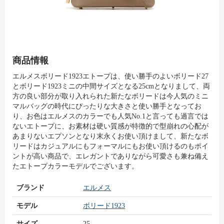
商品情報
エルメスボリード1923エトープは、使い勝手のよいボリード27
とボリード1923ミニの中間サイズとなる25cmとなりまして、両
方の良い部分が取り入れられた新たなボリードは今人気のミニ
マルバッグの時代にぴったりな大きさと使い勝手となってお
り、お色はエルメスのカラーでも人気No.1と言っても過言では
ないエトープに、お素材は硬い質感が特徴的で型崩れの心配が
あまりないエプソンとなり末永くお使い頂けまして、新たなボ
リードはカジュアルにもフォーマルにもお使い頂けるのもポイ
ントが高い商品で、エレガントでありながら可愛さも兼ね備え
たエトープカラーモデルでございます。
ブランド
エルメス
モデル
ボリード1923
サイズ
25