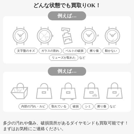
どんな状態でも買取りOK！
例えば…
文字盤のキズ
ガラスの割れ
ベルトの破損
擦り傷
動かない
リューズが取れた
など
例えば…
内部の汚れ・カビ
取れている
破損
シミ
擦り傷
など
多少の汚れや傷み、破損箇所があるダイヤモンドも買取可能です！
まずはお気軽にご連絡ください。