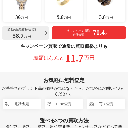
36
9.6
3.8
万円
万円
万円
通常の単品買取合計額
70.4
キャンペーン買取
58.7
万円
合計金額
万円
キャンペーン買取で通常の買取価格よりも
11.7
差額はなんと
万円
お気軽に無料査定
お手持ちのブランド品の価格が気になったら、お気軽にお問い合わせ
ください。
電話査定
LINE査定
写メ査定
選べる
3つ
の買取方法
査定料、送料、手数料、出張交通費、キャンセル料などすべて無