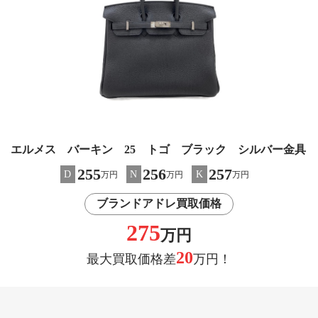
エルメス バーキン 25 トゴ ブラック シルバー金具
255
256
257
D
N
K
万円
万円
万円
ブランドアドレ買取価格
275
万円
20
最大買取価格差
万円！