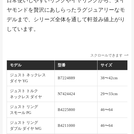
日常使いしやすいリングやイヤリングから、ダイ
ヤモンドを贅沢にあしらったラグジュアリーなモ
デルまで、シリーズ全体を通して軒並み値上がり
しています。
スクロールできます
モデル
型番
サイズ
ジュスト ネックレス
B7224889
38〜42cm
ダイヤ YG
ジュスト トルク
N7424424
29〜33cm
ネックレス ダイヤ
ジュスト リング
B4225800
46〜64
スモール PG
ジュスト リング
B4211000
46〜64
ダブル ダイヤ WG