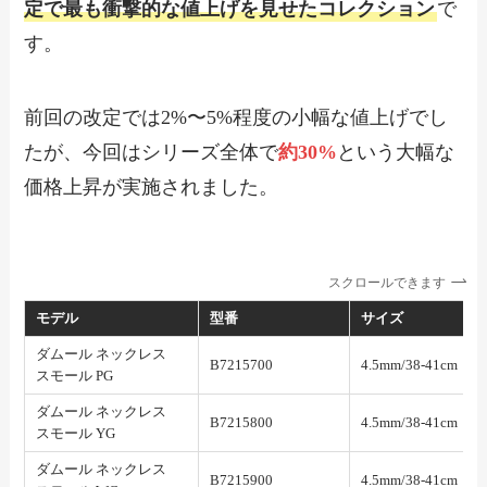
定で最も衝撃的な値上げを見せたコレクション
で
す。
前回の改定では2%〜5%程度の小幅な値上げでし
たが、今回はシリーズ全体で
約30%
という大幅な
価格上昇が実施されました。
スクロールできます
モデル
型番
サイズ
ダムール ネックレス
B7215700
4.5mm/38-41cm
スモール PG
ダムール ネックレス
B7215800
4.5mm/38-41cm
スモール YG
ダムール ネックレス
B7215900
4.5mm/38-41cm