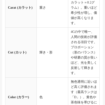
カラット＝0.2グ
Carat (カラット)
重さ
ラム）。重いほど
希少性が増し、価
値が高くなりま
す。
4Cの中で唯一、
人間の技術が評価
される項目です。
プロポーション
Cut (カット)
輝き・形
（形のバランス）
や研磨の質が良い
ほど、光を美しく
反射して輝きま
す。
無色透明に近いほ
ど高く評価されま
す（最高ランクは
Color (カラー)
色
「D」）。黄色や
茶色味を帯びるに