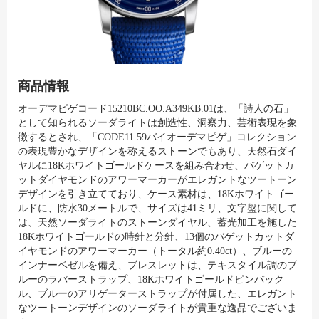
商品情報
オーデマピゲコード15210BC.OO.A349KB.01は、「詩人の石」
として知られるソーダライトは創造性、洞察力、芸術表現を象
徴するとされ、「CODE11.59バイオーデマピゲ」コレクション
の表現豊かなデザインを称えるストーンでもあり、天然石ダイ
ヤルに18Kホワイトゴールドケースを組み合わせ、バゲットカ
ットダイヤモンドのアワーマーカーがエレガントなツートーン
デザインを引き立てており、ケース素材は、18Kホワイトゴー
ルドに、防水30メートルで、サイズは41ミリ、文字盤に関して
は、天然ソーダライトのストーンダイヤル、蓄光加工を施した
18Kホワイトゴールドの時針と分針、13個のバゲットカットダ
イヤモンドのアワーマーカー（トータル約0.40ct）、ブルーの
インナーベゼルを備え、ブレスレットは、テキスタイル調のブ
ルーのラバーストラップ、18Kホワイトゴールドピンバック
ル、ブルーのアリゲーターストラップが付属した、エレガント
なツートーンデザインのソーダライトが貴重な逸品でございま