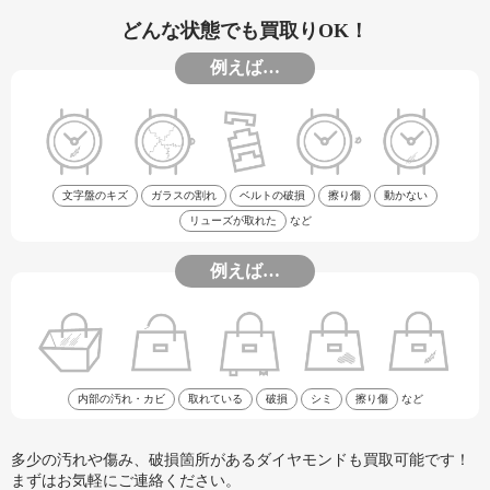
どんな状態でも買取りOK！
例えば…
文字盤のキズ
ガラスの割れ
ベルトの破損
擦り傷
動かない
リューズが取れた
など
例えば…
内部の汚れ・カビ
取れている
破損
シミ
擦り傷
など
多少の汚れや傷み、破損箇所があるダイヤモンドも買取可能です！
まずはお気軽にご連絡ください。