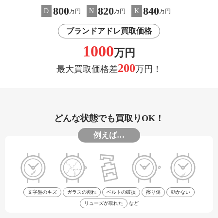
800
820
840
D
N
K
万円
万円
万円
ブランドアドレ買取価格
1000
万円
200
最大買取価格差
万円！
どんな状態でも買取りOK！
例えば…
文字盤のキズ
ガラスの割れ
ベルトの破損
擦り傷
動かない
リューズが取れた
など