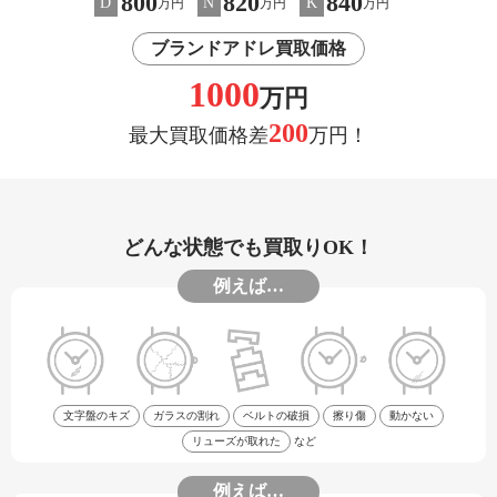
800
820
840
D
N
K
万円
万円
万円
ブランドアドレ買取価格
1000
万円
200
最大買取価格差
万円！
どんな状態でも買取りOK！
例えば…
文字盤のキズ
ガラスの割れ
ベルトの破損
擦り傷
動かない
リューズが取れた
など
例えば…