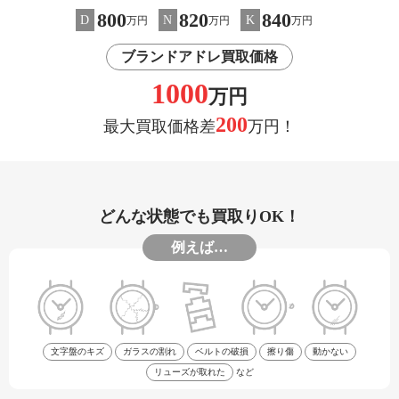
800
820
840
D
N
K
万円
万円
万円
ブランドアドレ買取価格
1000
万円
200
最大買取価格差
万円！
どんな状態でも買取りOK！
例えば…
文字盤のキズ
ガラスの割れ
ベルトの破損
擦り傷
動かない
リューズが取れた
など