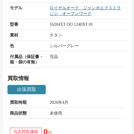
モデル
ロイヤルオーク ジャンボエクストラ
シン オープンワーク
型番
16204XT.OO.1240XT.01
素材
チタン
色
シルバーグレー
付属品（保証書・
完品
箱・袋の有無）
買取情報
出張買取
買取時期
2026年4月
商品状態
未使用
0
当店買取価格
円