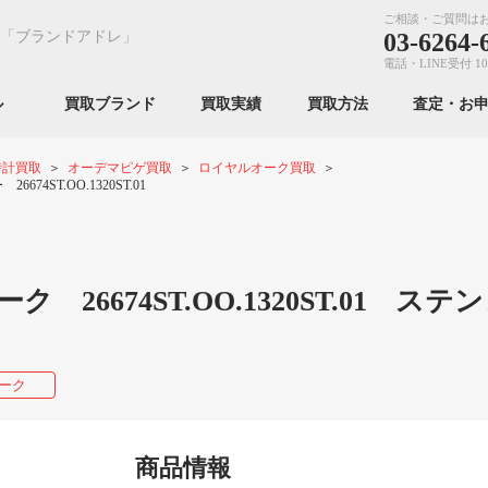
ご相談・ご質問は
「ブランドアドレ」
03-6264-
電話・LINE受付 10
ンル
買取ブランド
買取実績
買取方法
査定・お
時計買取
オーデマピゲ買取
ロイヤルオーク買取
ST.OO.1320ST.01
6674ST.OO.1320ST.01 ステ
ーク
商品情報