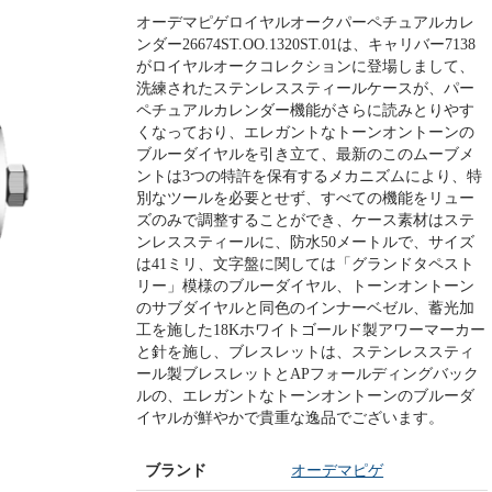
オーデマピゲロイヤルオークパーペチュアルカレ
ンダー26674ST.OO.1320ST.01は、キャリバー7138
がロイヤルオークコレクションに登場しまして、
洗練されたステンレススティールケースが、パー
ペチュアルカレンダー機能がさらに読みとりやす
くなっており、エレガントなトーンオントーンの
ブルーダイヤルを引き立て、最新のこのムーブメ
ントは3つの特許を保有するメカニズムにより、特
別なツールを必要とせず、すべての機能をリュー
ズのみで調整することができ、ケース素材はステ
ンレススティールに、防水50メートルで、サイズ
は41ミリ、文字盤に関しては「グランドタペスト
リー」模様のブルーダイヤル、トーンオントーン
のサブダイヤルと同色のインナーベゼル、蓄光加
工を施した18Kホワイトゴールド製アワーマーカー
と針を施し、ブレスレットは、ステンレススティ
ール製ブレスレットとAPフォールディングバック
ルの、エレガントなトーンオントーンのブルーダ
イヤルが鮮やかで貴重な逸品でございます。
ブランド
オーデマピゲ