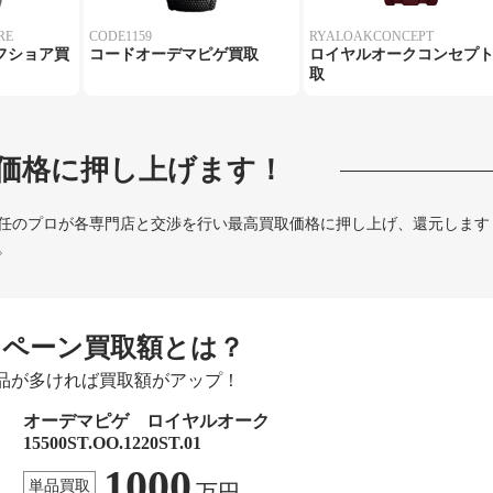
RE
CODE1159
RYALOAKCONCEPT
フショア買
コードオーデマピゲ買取
ロイヤルオークコンセプ
取
価格に押し上げます！
任のプロが各専門店と交渉を行い最高買取価格に押し上げ、還元します
。
ンペーン買取額とは？
品が多ければ買取額がアップ！
オーデマピゲ ロイヤルオーク
15500ST.OO.1220ST.01
1000
単品買取
万円