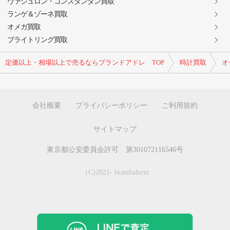
ヴァシュロン・コンスタンタン買取
ランゲ＆ゾーネ買取
オメガ買取
ブライトリング買取
定価以上・相場以上で売るならブランドアドレ TOP
時計買取
オ
会社概要
プライバシーポリシー
ご利用規約
サイトマップ
東京都公安委員会許可 第301072116546号
（C)2021- brandadorer