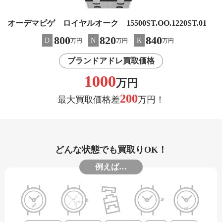
オーデマピゲ ロイヤルオーク 15500ST.OO.1220ST.01
800
820
840
D
N
K
万円
万円
万円
ブランドアドレ買取価格
1000
万円
200
最大買取価格差
万円！
どんな状態でも買取りOK！
例えば…