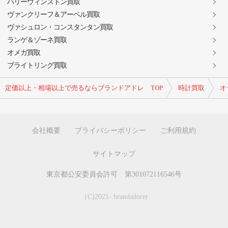
ハリーウィンストン買取
ヴァンクリーフ＆アーペル買取
ヴァシュロン・コンスタンタン買取
ランゲ＆ゾーネ買取
オメガ買取
ブライトリング買取
定価以上・相場以上で売るならブランドアドレ TOP
時計買取
オ
会社概要
プライバシーポリシー
ご利用規約
サイトマップ
東京都公安委員会許可 第301072116546号
（C)2021- brandadorer