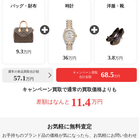
バッグ・財布
時計
洋服・靴
9.3
万円
36
3.8
万円
万円
通常の単品買取合計額
68.5
キャンペーン買取
57.1
万円
合計金額
万円
キャンペーン買取で通常の買取価格よりも
11.4
差額はなんと
万円
お気軽に無料査定
お手持ちのブランド品の価格が気になったら、お気軽にお問い合わせ