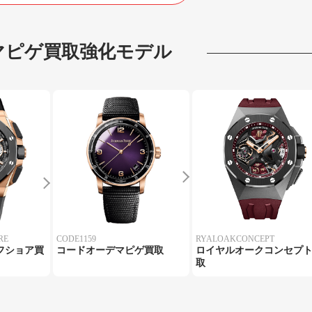
マピゲ
買取強化モデル
RE
CODE1159
RYALOAKCONCEPT
フショア買
コードオーデマピゲ買取
ロイヤルオークコンセプ
取