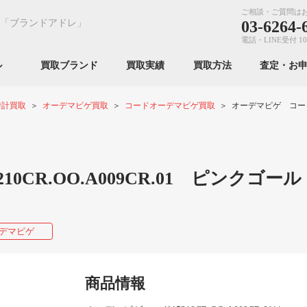
ご相談・ご質問は
「ブランドアドレ」
03-6264-
電話・LINE受付 10
ンル
買取ブランド
買取実績
買取方法
査定・お
時計買取
オーデマピゲ買取
コードオーデマピゲ買取
オーデマピゲ コード 15
CR.OO.A009CR.01 ピンクゴール
デマピゲ
商品情報