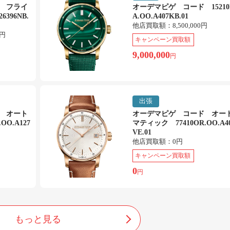
 フライ
オーデマピゲ コード 15210
396NB.
A.OO.A407KB.01
他店買取額：
8,500,000円
0円
キャンペーン買取額
9,000,000
円
出張
 オート
オーデマピゲ コード オー
OO.A127
マティック 77410OR.OO.A4
VE.01
他店買取額：
0円
キャンペーン買取額
0
円
もっと見る