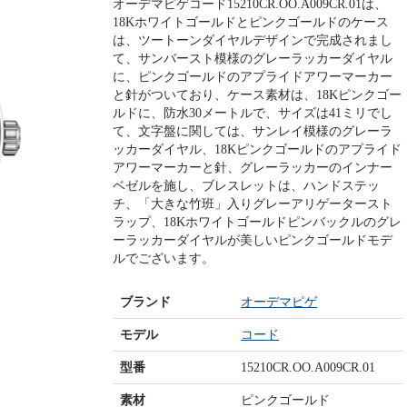
オーデマピゲコード15210CR.OO.A009CR.01は、
18Kホワイトゴールドとピンクゴールドのケース
は、ツートーンダイヤルデザインで完成されまし
て、サンバースト模様のグレーラッカーダイヤル
に、ピンクゴールドのアプライドアワーマーカー
と針がついており、ケース素材は、18Kピンクゴー
ルドに、防水30メートルで、サイズは41ミリでし
て、文字盤に関しては、サンレイ模様のグレーラ
ッカーダイヤル、18Kピンクゴールドのアプライド
アワーマーカーと針、グレーラッカーのインナー
ベゼルを施し、ブレスレットは、ハンドステッ
チ、「大きな竹班」入りグレーアリゲータースト
ラップ、18Kホワイトゴールドピンバックルのグレ
ーラッカーダイヤルが美しいピンクゴールドモデ
ルでございます。
ブランド
オーデマピゲ
モデル
コード
型番
15210CR.OO.A009CR.01
素材
ピンクゴールド