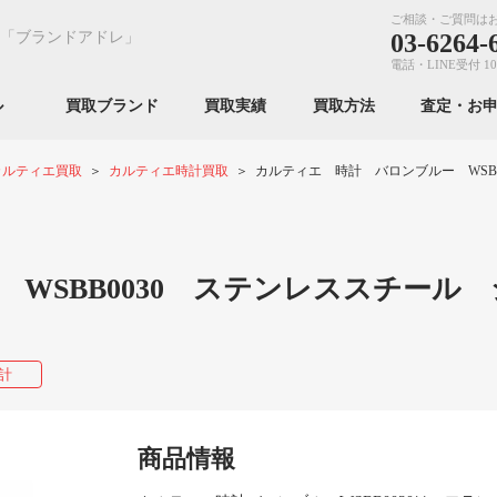
ご相談・ご質問は
「ブランドアドレ」
03-6264-
電話・LINE受付 10
ンル
買取ブランド
買取実績
買取方法
査定・お
カルティエ買取
カルティエ時計買取
カルティエ 時計 バロンブルー WSBB
WSBB0030 ステンレススチール 
計
商品情報