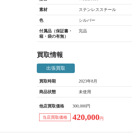
素材
ステンレススチール
色
シルバー
付属品（保証書・
完品
箱・袋の有無）
買取情報
出張買取
買取時期
2023年8月
商品状態
未使用
他店買取価格
300,000円
420,000
当店買取価格
円