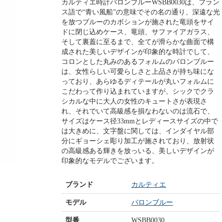
カルティエ時計バロンブルーWSBB0030は、フラン
ス語で“青い風船”の意味でその名の通り、深遠な光
を放つブルーのカボションが施された竜頭をサイ
ドに閉じ込めケース、竜頭、サファイアガラス、
そして裏蓋に至るまで、全てが滑らかな曲面で構
成された美しいデザインが印象的な時計でして、
コロンとした丸みのあるフォルムのバロンブルー
は、女性らしい可愛らしさと上品さが持ち味にな
っており、あらゆるディテールが丸いフォルムに
こだわって作り込まれていますが、シックでクラ
シカルな中に大人の女性のキュートさが表現さ
れ、それでいて高級感を損なわないのは流石で、
サイズはケース径33mmとレディースサイズの中で
は大きめに、文字盤に関しては、インダイヤル部
分にギョーシェ彫り加工が施されており、放射状
の高級感ある輝きを放っいる、美しいデザインが
印象的なモデルでございます。
ブランド
カルティエ
モデル
バロンブルー
型番
WSBB0030