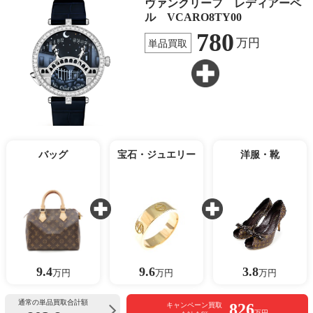
ヴァンクリーフ レディアーペ
ル VCARO8TY00
780
万円
単品買取
バッグ
宝石・ジュエリー
洋服・靴
9.4
9.6
3.8
万円
万円
万円
通常の単品買取合計額
826
キャンペーン買取
万円