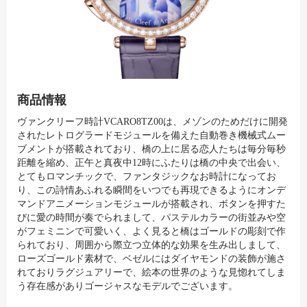
商品情報
ヴァンクリーフ時計VCARO8TZ00は、メゾンのためだけに開発
されたレトログラードモジュールを備えた自動巻き機械式ムー
ブメントが搭載されており、橋の上に居る恋人たちは毎分毎秒
距離を縮め、正午と真夜中12時にふたりは橋の中央で出会い、
とてもロマンチックで、ファンタジックなお時計になってお
り、この詩情あふれる瞬間をいつでも再現できるようにオンデ
マンドアニメーションモジュールが搭載され、ボタンを押すた
びに愛の時間が奏でられまして、パステルカラーの街並みや空
がフェミニンで可愛いく、よく見ると橋はゴールドの彫刻で作
られており、周囲から際立つ立体的な効果を生み出しまして、
ローズゴールド素材で、ベゼルにはダイヤモンドの装飾が施さ
れておりラグジュアリーで、絵本の世界のような見惚れてしま
う存在感がありゴージャスなモデルでございます。