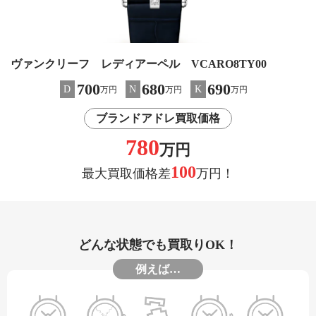
ヴァンクリーフ レディアーペル VCARO8TY00
700
680
690
D
N
K
万円
万円
万円
ブランドアドレ買取価格
780
万円
100
最大買取価格差
万円！
どんな状態でも買取りOK！
例えば…