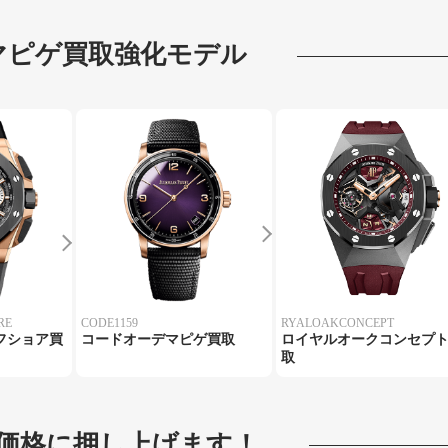
マピゲ
買取強化モデル
RE
CODE1159
RYALOAKCONCEPT
フショア買
コードオーデマピゲ買取
ロイヤルオークコンセプ
取
価格に押し上げます！