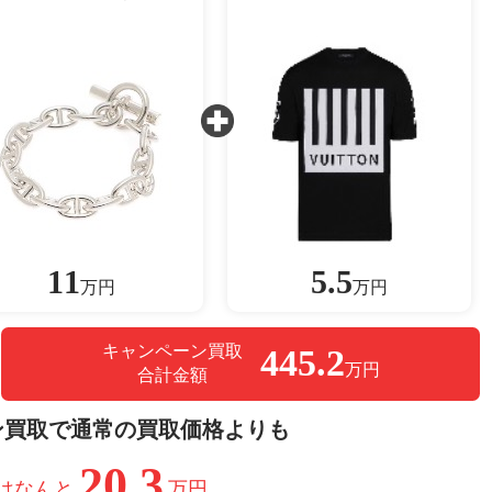
11
5.5
万円
万円
キャンペーン買取
445.2
万円
合計金額
ン買取で通常の買取価格よりも
20.3
はなんと
万円