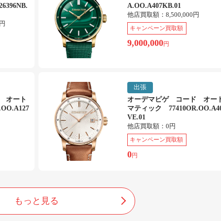
396NB.
A.OO.A407KB.01
他店買取額：
8,500,000円
0円
キャンペーン買取額
9,000,000
円
出張
 オート
オーデマピゲ コード オー
OO.A127
マティック 77410OR.OO.A4
VE.01
他店買取額：
0円
キャンペーン買取額
0
円
もっと見る