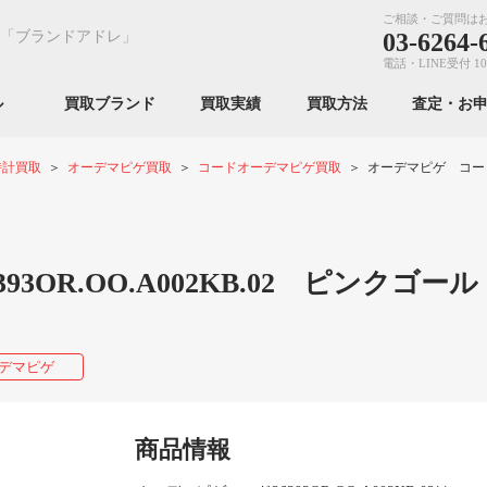
ご相談・ご質問は
「ブランドアドレ」
03-6264-
電話・LINE受付 10
ンル
買取ブランド
買取実績
買取方法
査定・お
時計買取
オーデマピゲ買取
コードオーデマピゲ買取
オーデマピゲ コード 26
OR.OO.A002KB.02 ピンクゴール
デマピゲ
商品情報