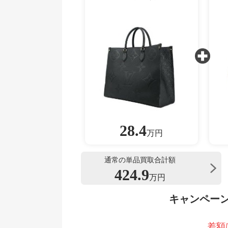
28.4
万円
通常の単品買取合計額
424.9
万円
キャンペー
差額