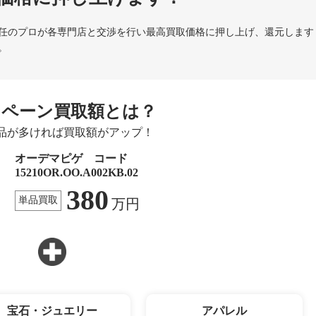
任のプロが各専門店と交渉を行い最高買取価格に押し上げ、還元します
。
ンペーン買取額とは？
品が多ければ買取額がアップ！
オーデマピゲ コード
15210OR.OO.A002KB.02
380
単品買取
万円
宝石・ジュエリー
アパレル