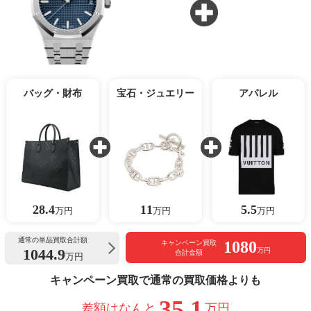
バッグ・財布
宝石・ジュエリー
アパレル
28.4
11
5.5
万円
万円
万円
通常の単品買取合計額
1080
キャンペーン買取
1044.9
万円
合計金額
万円
キャンペーン買取で通常の買取価格よりも
35.1
差額はなんと
万円