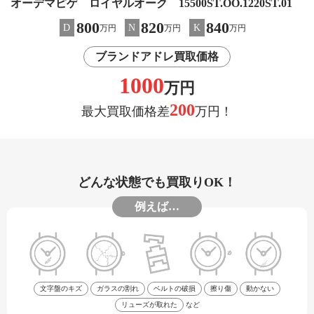
オーデマピゲ ロイヤルオーク 15500ST.OO.1220ST.01
800
820
840
D
N
K
万円
万円
万円
ブランドアドレ買取価格
1000
万円
200
最大買取価格差
万円！
どんな状態でも買取りOK！
例えば…
文字盤のキズ
ガラスの割れ
ベルトの破損
擦り傷
動かない
リューズが取れた
など