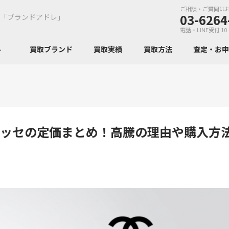
ご相談・ご質問は
03-6264
「ブランドアドレ」
電話・LINE受付 10
ンル
買取ブランド
買取実績
買取方法
査定・お
ラッセの定価まとめ！高騰の理由や購入方