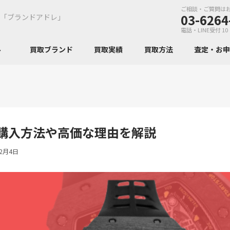
ご相談・ご質問は
03-6264
「ブランドアドレ」
電話・LINE受付 10
ンル
買取ブランド
買取実績
買取方法
査定・お
購入方法や高価な理由を解説
年2月4日