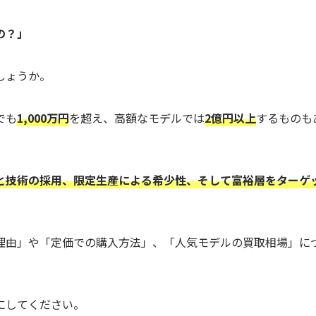
の？」
しょうか。
でも
1,000万円
を超え、高額なモデルでは
2億円以上
するものも
と技術の採用、限定生産による希少性、そして富裕層をターゲ
理由」や「定価での購入方法」、「人気モデルの買取相場」に
にしてください。