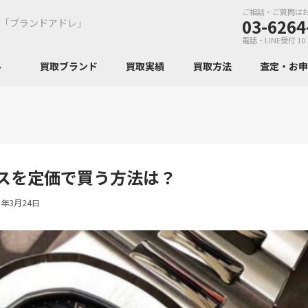
ご相談・ご質問は
03-6264
「ブランドアドレ」
電話・LINE受付 10
ンル
買取ブランド
買取実績
買取方法
査定・お
スを定価で買う方法は？
5年3月24日